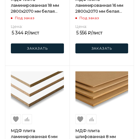
ламинированная 18 мм
ламинированная 16 мм
2800х2070 мм белая
2800х2070 мм белая
односторонняя
двусторонняя
Под заказ
Под заказ
Kastamonu F
Kastamonu F
Цена:
Цена:
5 344
₽
/лист
5 556
₽
/лист
ЗАКАЗАТЬ
ЗАКАЗАТЬ
МДФ плита
МДФ плита
ламинированная 6 мм
шлифованная 8 мм