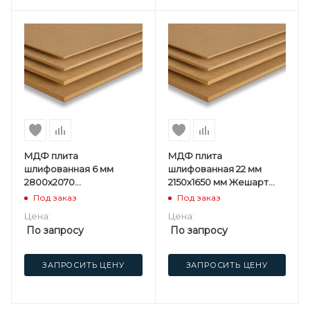
МДФ плита
МДФ плита
шлифованная 6 мм
шлифованная 22 мм
2800х2070
2150х1650 мм Жешарт
мм Kastamonu ST
(UPG) СПП
Под заказ
Под заказ
Цена:
Цена:
По запросу
По запросу
ЗАПРОСИТЬ ЦЕНУ
ЗАПРОСИТЬ ЦЕНУ