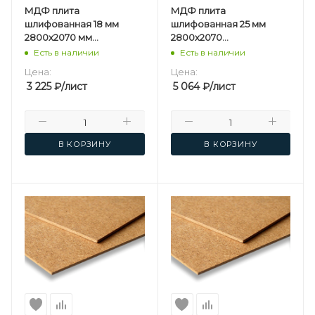
МДФ плита
МДФ плита
шлифованная 18 мм
шлифованная 25 мм
2800х2070 мм
2800х2070
Kastamonu F
мм Kastamonu F
Есть в наличии
Есть в наличии
Цена:
Цена:
3 225
₽
/лист
5 064
₽
/лист
В КОРЗИНУ
В КОРЗИНУ