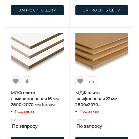
ЗАПРОСИТЬ ЦЕНУ
ЗАПРОСИТЬ ЦЕНУ
МДФ плита
МДФ плита
ламинированная 16 мм
шлифованная 22 мм
2800х2070 мм белая
2800х2070
односторонняя
мм Kastamonu ST
Под заказ
Под заказ
Kastamonu ST
Цена:
Цена:
По запросу
По запросу