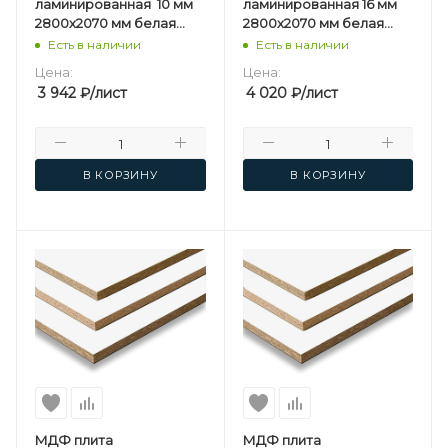
ламинированная 10 мм
ламинированная 16 мм
2800х2070 мм белая
2800х2070 мм белая
односторонняя
односторонняя
Есть в наличии
Есть в наличии
Kastamonu F
Kastamonu F
Цена:
Цена:
3 942
₽
/лист
4 020
₽
/лист
В КОРЗИНУ
В КОРЗИНУ
МДФ плита
МДФ плита