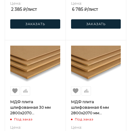
Цена:
Цена:
2 385
₽
/лист
6 785
₽
/лист
ЗАКАЗАТЬ
ЗАКАЗАТЬ
МДФ плита
МДФ плита
шлифованная 30 мм
шлифованная 6 мм
2800х2070
2800х2070 мм
мм Kastamonu F
Кроностар F
Под заказ
Под заказ
Цена:
Цена: