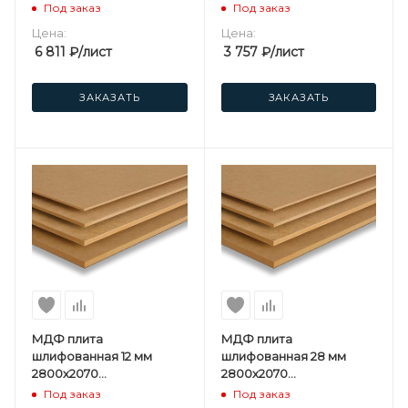
односторонняя
мм Kastamonu F
Под заказ
Под заказ
Kastamonu F
Цена:
Цена:
6 811
₽
/лист
3 757
₽
/лист
ЗАКАЗАТЬ
ЗАКАЗАТЬ
МДФ плита
МДФ плита
шлифованная 12 мм
шлифованная 28 мм
2800х2070
2800х2070
мм Kastamonu F
мм Kastamonu F
Под заказ
Под заказ