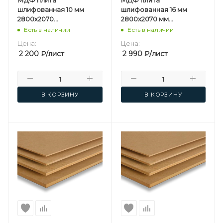
шлифованная 10 мм
шлифованная 16 мм
2800х2070
2800х2070 мм
мм Kastamonu F
Kastamonu F
Есть в наличии
Есть в наличии
Цена:
Цена:
2 200
₽
/лист
2 990
₽
/лист
В КОРЗИНУ
В КОРЗИНУ