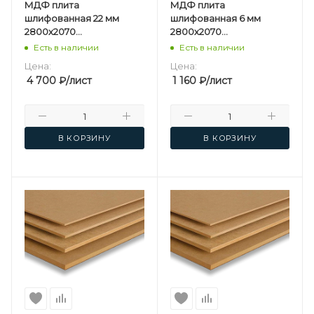
МДФ плита
МДФ плита
шлифованная 22 мм
шлифованная 6 мм
2800х2070
2800х2070
мм Kastamonu F
мм Kastamonu F
Есть в наличии
Есть в наличии
Цена:
Цена:
4 700
₽
/лист
1 160
₽
/лист
В КОРЗИНУ
В КОРЗИНУ