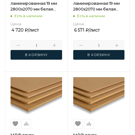
ламинированная 19 мм
ламинированная 19 мм
2800х2070 мм белая
2800х2070 мм белая
односторонняя
двусторонняя
Есть в наличии
Есть в наличии
Kastamonu F
Kastamonu F
Цена:
Цена:
4 720
₽
/лист
6 571
₽
/лист
В КОРЗИНУ
В КОРЗИНУ
МДФ плита
МДФ плита