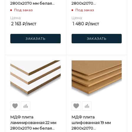
2800х2070 мм белая
2800х2070
односторонняя
мм Kastamonu F
Под заказ
Под заказ
Kastamonu F
Цена:
Цена:
2 163
₽
/лист
1 480
₽
/лист
ЗАКАЗАТЬ
ЗАКАЗАТЬ
МДФ плита
МДФ плита
ламинированная 22 мм
шлифованная 19 мм
2800х2070 мм белая
2800х2070