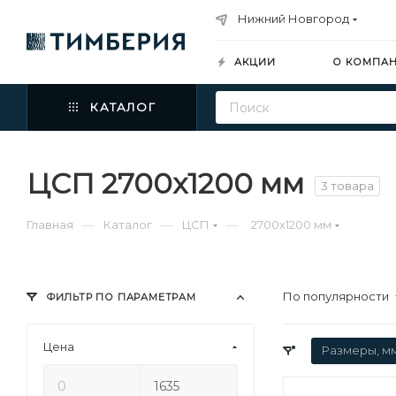
Нижний Новгород
АКЦИИ
О КОМПА
КАТАЛОГ
ЦСП 2700х1200 мм
3 товара
—
—
—
Главная
Каталог
ЦСП
2700х1200 мм
По популярности
ФИЛЬТР ПО ПАРАМЕТРАМ
Цена
Размеры, м