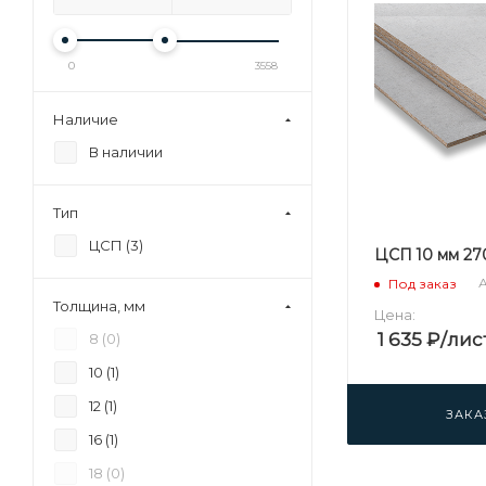
0
3558
Наличие
В наличии
Тип
ЦСП (
3
)
ЦСП 10 мм 2
А
Под заказ
Толщина, мм
Цена:
1 635
₽
/лис
8 (
0
)
10 (
1
)
12 (
1
)
ЗАКА
16 (
1
)
18 (
0
)