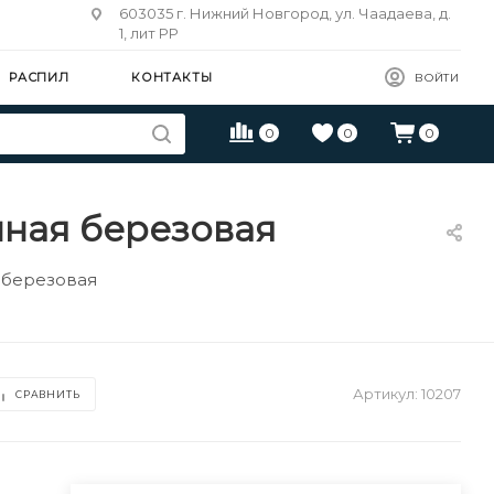
603035 г. Нижний Новгород, ул. Чаадаева, д.
1, лит РР
РАСПИЛ
КОНТАКТЫ
ВОЙТИ
0
0
0
нная березовая
 березовая
Артикул:
10207
СРАВНИТЬ