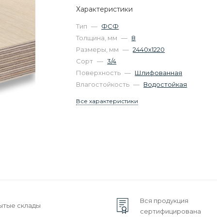
Характеристики
Тип
—
ФСФ
Толщина, мм
—
8
Размеры, мм
—
2440х1220
Сорт
—
3/4
Поверхность
—
Шлифованная
Влагостойкость
—
Водостойкая
Все характеристики
Вся продукция
ытые склады
сертифицирована