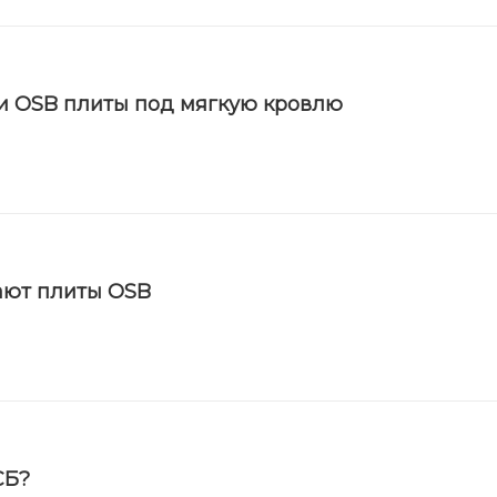
и OSB плиты под мягкую кровлю
ают плиты OSB
СБ?