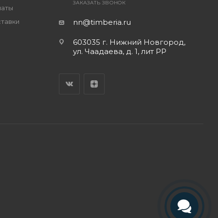
ЗАКАЗАТЬ ЗВОНОК
латы
ставки
nn@timberia.ru
603035 г. Нижний Новгород,
ул. Чаадаева, д. 1, лит РР