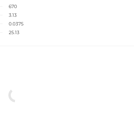
670
3.13
0.0375
25.13