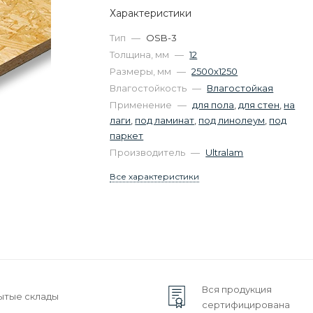
Характеристики
Тип
—
OSB-3
Толщина, мм
—
12
Размеры, мм
—
2500х1250
Влагостойкость
—
Влагостойкая
Применение
—
для пола
,
для стен
,
на
лаги
,
под ламинат
,
под линолеум
,
под
паркет
Производитель
—
Ultralam
Все характеристики
Вся продукция
ытые склады
сертифицирована