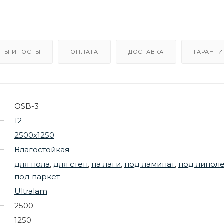
ТЫ И ГОСТЫ
ОПЛАТА
ДОСТАВКА
ГАРАНТИ
OSB-3
12
2500х1250
Влагостойкая
для пола
,
для стен
,
на лаги
,
под ламинат
,
под линол
под паркет
Ultralam
2500
1250